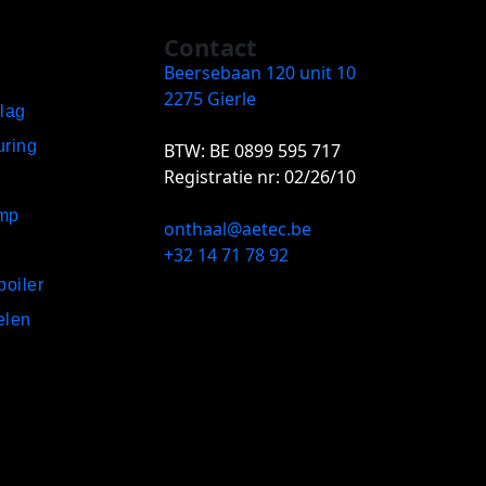
Contact
Beersebaan 120 unit 10
2275 Gierle
slag
uring
BTW: BE 0899 595 717
Registratie nr: 02/26/10
mp
onthaal@aetec.be
+32 14 71 78 92
oiler
elen