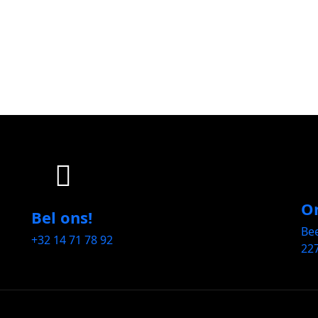
On
Bel ons!
Be
+32 14 71 78 92
227