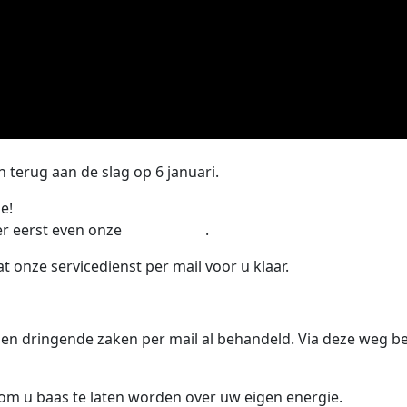
© Met passie, goesting, en vakmanschap –
Mark & Thin
 terug aan de slag op 6 januari.
e!
er eerst even onze
FAQ-pagina
.
 onze servicedienst per mail voor u klaar.
n dringende zaken per mail al behandeld. Via deze weg be
om u baas te laten worden over uw eigen energie.