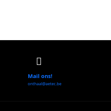
Mail ons!
onthaal@aetec.be