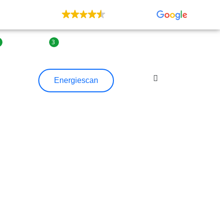
UITSTEKEND
155 recensies
3
3
| Agenda
| Contact
Energiescan