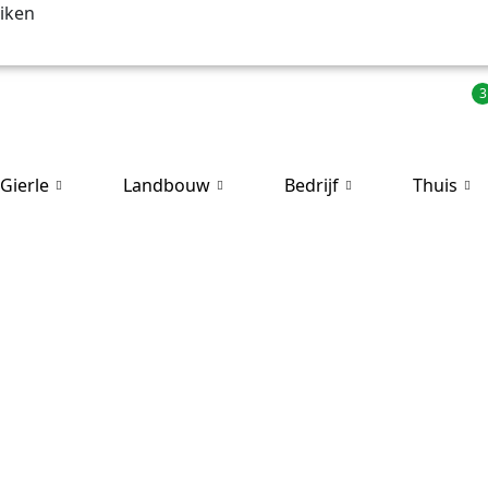
uiken
Beheren
Besparen 2.0
Vacatures
 Gierle
Landbouw
Bedrijf
Thuis