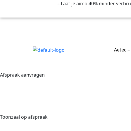
Keep it cool actie
– Laat je airco 40% minder verbr
Opwekken
Opslaan
Gebruiken
Aetec –
Afspraak aanvragen
Toonzaal op afspraak