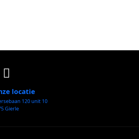
ze locatie
ersebaan 120 unit 10
5 Gierle