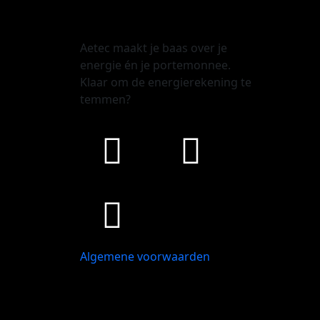
Aetec maakt je baas over je
energie én je portemonnee.
Klaar om de energierekening te
temmen?
Algemene voorwaarden