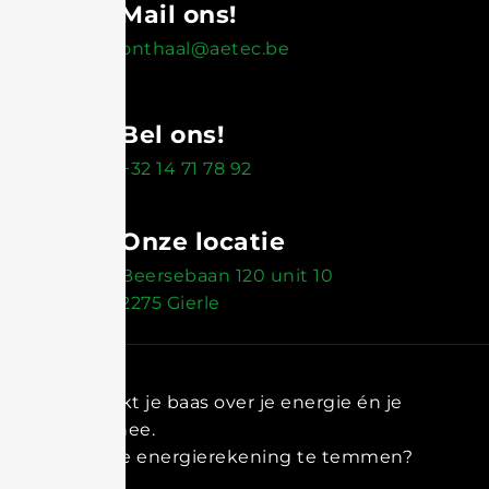
Mail ons!
onthaal@aetec.be
Bel ons!
+32 14 71 78 92
Onze locatie
Beersebaan 120 unit 10
2275 Gierle
Aetec maakt je baas over je energie én je
portemonnee.
Klaar om de energierekening te temmen?