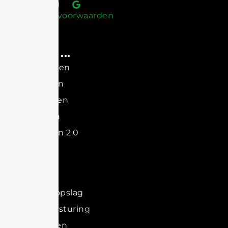
Algemene voorwaarden
Energie ...
Opwekken
Opslagen
Gebruiken
Beheren
Besparen 2.0
Aanbod
Airco
Batterijopslag
Energie sturing
Laadpalen