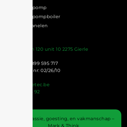
Warmtepomp
Warmtepompboiler
Zonnepanelen
Contact
Beersebaan 120 unit 10 2275 Gierle
BTW: BE 0899 595 717
Registratie nr: 02/26/10
onthaal@aetec.be
+32 14 71 78 92
© Met passie, goesting, en vakmanschap –
Mark & Think