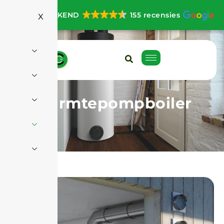
UITSTEKEND
155 recensies
X
Warmtepompboiler