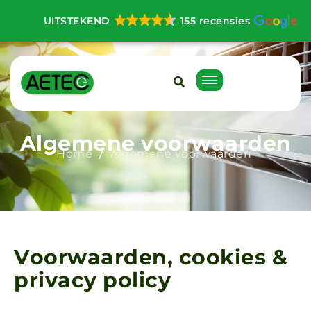
UITSTEKEND
155 recensies
A
l
g
e
m
e
n
e
v
o
o
r
w
a
a
r
d
e
n
Home
Algemene voorwaarden
V
o
o
r
w
a
a
r
d
e
n
,
c
o
o
k
i
e
s
&
p
r
i
v
a
c
y
p
o
l
i
c
y