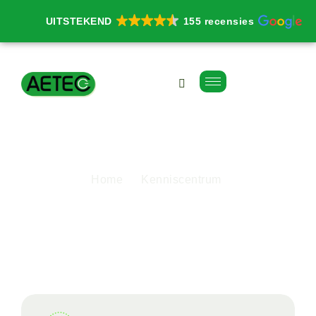
UITSTEKEND
155 recensies
H
u
l
p
n
o
d
i
g
b
i
j
u
w
b
e
s
t
a
a
n
d
e
i
n
s
t
a
l
l
a
t
i
e
?
Home
Kenniscentrum