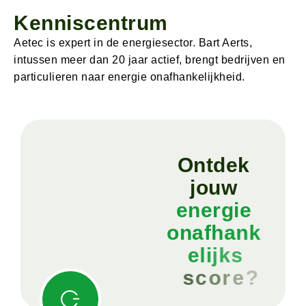
Kenniscentrum
Aetec is expert in de energiesector. Bart Aerts,
intussen meer dan 20 jaar actief, brengt bedrijven en
particulieren naar energie onafhankelijkheid.
O
n
t
d
e
k
j
o
u
w
e
n
e
r
g
i
e
o
n
a
f
h
a
n
k
e
l
i
j
k
s
s
c
o
r
e
?