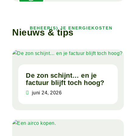
BEHEER(S) JE ENERGIEKOSTEN
N
i
e
u
w
s
&
t
i
p
s
De zon schijnt… en je
factuur blijft toch hoog?
juni 24, 2026
Lees meer