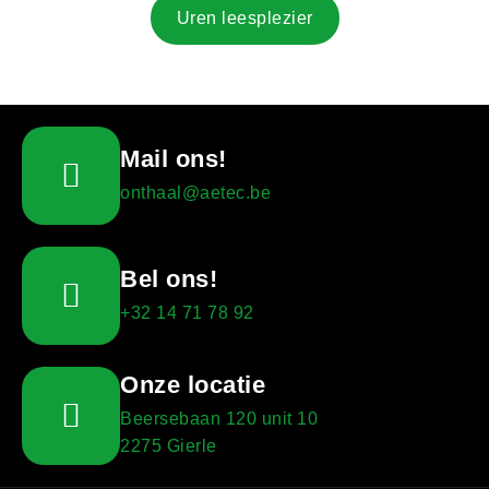
Uren leesplezier
Mail ons!
onthaal@aetec.be
Bel ons!
+32 14 71 78 92
Onze locatie
Beersebaan 120 unit 10
2275 Gierle