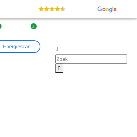
UITSTEKEND
155 recensies
3
3
| Agenda
| Contact
Energiescan