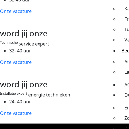
K
Onze vacature
Fr
T
word jij onze
V
Technische
service expert
32- 40 uur
Bed
Ai
Onze vacature
La
word jij onze
AC
Installatie expert
energie technieken
D
24- 40 uur
E
Onze vacature
Z
W