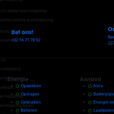
ucht-water-warmtepomp
eothermische-warmtepomp
On
Bel ons!
dustriële batterij
Be
+32 14 71 78 92
onnefolie
227
is
rco
uisbatterij
nergiesturing
Energie ...
Aanbod
Opwekken
Airco
aadpaal
Opslagen
Batterijop
armtepomp
Gebruiken
Energie st
armtepompboiler
Beheren
Laadpalen