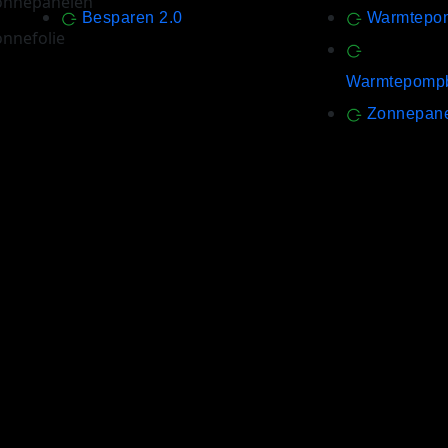
onnepanelen
Besparen 2.0
Warmtepo
onnefolie
Warmtepompb
Zonnepan
© Met passie, goesting, en vakmanschap –
Mark & Thin