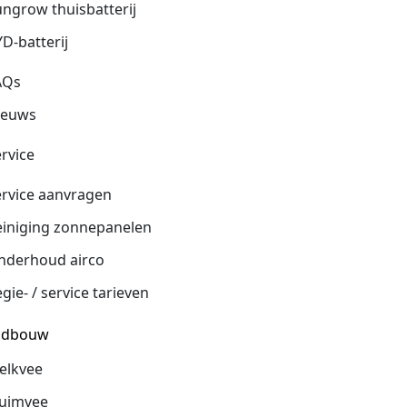
ngrow thuisbatterij
D-batterij
AQs
ieuws
rvice
ervice aanvragen
einiging zonnepanelen
nderhoud airco
gie- / service tarieven
ndbouw
elkvee
luimvee