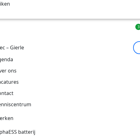
uiken
Vacatures
ec – Gierle
genda
ver ons
acatures
ontact
enniscentrum
erken
phaESS batterij