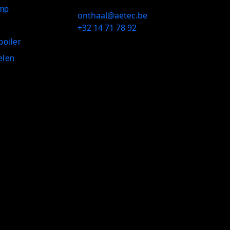
mp
onthaal@aetec.be
+32 14 71 78 92
oiler
elen
k