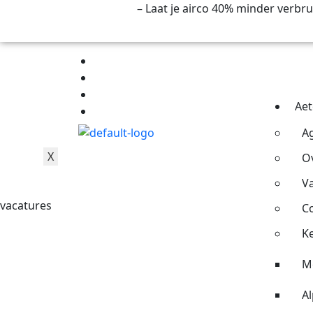
Keep it cool actie
– Laat je airco 40% minder verbr
Opwekken
Opslaan
Gebruiken
Aet
Beheren
Besparen 2.0
A
X
O
V
vacatures
C
K
M
Al