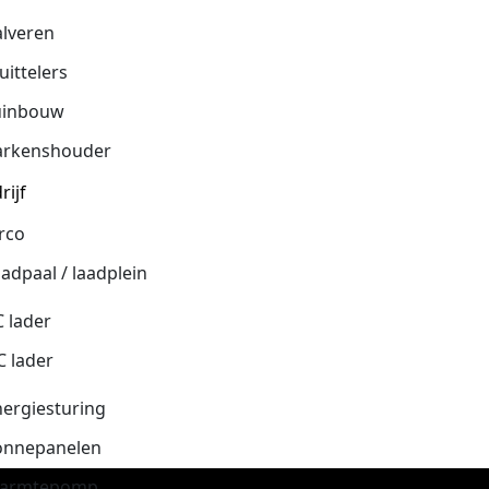
alveren
uittelers
uinbouw
arkenshouder
rijf
rco
adpaal / laadplein
 lader
C lader
nergiesturing
onnepanelen
armtepomp