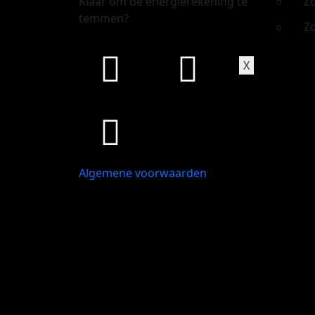
Klaar om de energierekening te
Z
temmen?
Z
X
Algemene voorwaarden