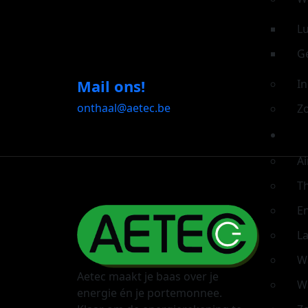
L
G
Mail ons!
In
onthaal@aetec.be
Z
Thu
Ai
Th
E
L
W
Aetec maakt je baas over je
W
energie én je portemonnee.