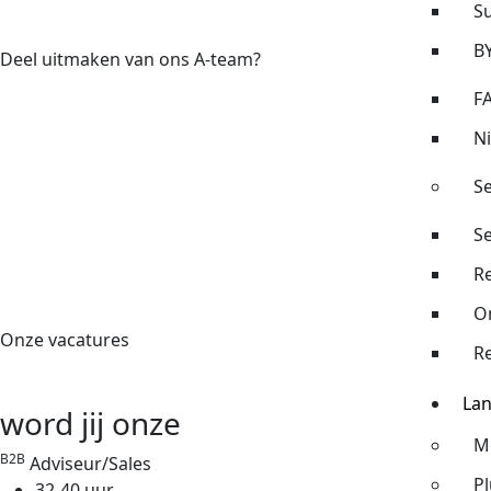
Su
BY
Deel uitmaken van ons A-team?
F
N
Se
S
R
O
Onze vacatures
Re
La
word jij onze
M
B2B
Adviseur/Sales
P
32-40 uur