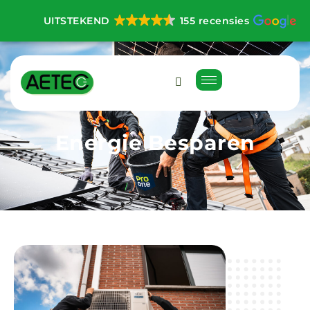
UITSTEKEND
155 recensies
E
n
e
r
g
i
e
B
e
s
p
a
r
e
n