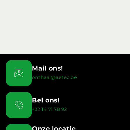
Mail ons!
onthaal@aetec.be
Bel ons!
+32 14 71 78 92
Onze locatie