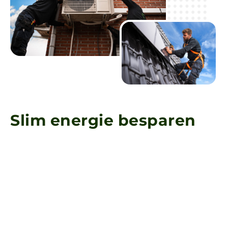
S
l
i
m
e
n
e
r
g
i
e
b
e
s
p
a
r
e
n