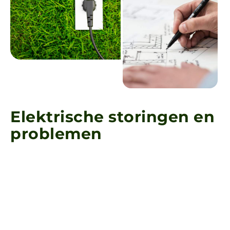
E
l
e
k
t
r
i
s
c
h
e
s
t
o
r
i
n
g
e
n
e
n
p
r
o
b
l
e
m
e
n