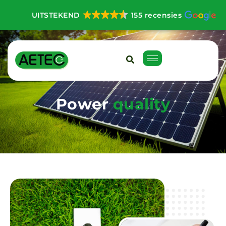
UITSTEKEND
155 recensies
P
o
w
e
r
q
u
a
l
i
t
y