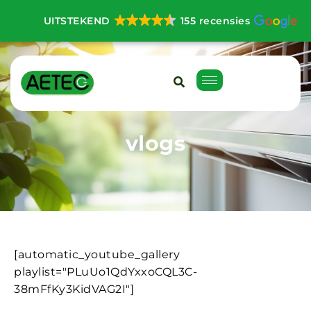
UITSTEKEND
155 recensies
v
l
o
g
s
[automatic_youtube_gallery
playlist="PLuUo1QdYxxoCQL3C-
38mFfKy3KidVAG2I"]