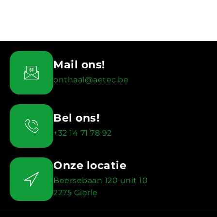
Mail ons!
onthaal@aetec.be
Bel ons!
+32 14 71 78 92
Onze locatie
Beersebaan 120 unit 10
2275 Gierle