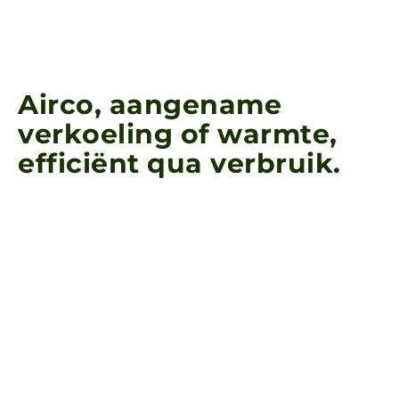
A
i
r
c
o
,
a
a
n
g
e
n
a
m
e
v
e
r
k
o
e
l
i
n
g
o
f
w
a
r
m
t
e
,
e
f
f
i
c
i
ë
n
t
q
u
a
v
e
r
b
r
u
i
k
.