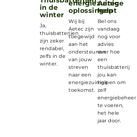
Thuisbatterijen
energiezuinige
Aetec
in de
oplossingen
helpt
winter
Wij bij
Bel ons
Ja,
Aetec zijn
vandaag
thuisbatterijen
toegewijd
nog voor
zijn zeker
aan het
advies
rendabel,
ondersteunen
over hoe
zelfs in de
van jouw
een
winter.
streven
thuisbatterij
naar een
jou kan
energiezuinige
helpen om
toekomst.
zelf
energiebeheer
te voeren,
het hele
jaar door.