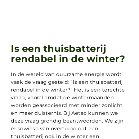
I
s
e
e
n
t
h
u
i
s
b
a
t
t
e
r
i
j
r
e
n
d
a
b
e
l
i
n
d
e
w
i
n
t
e
r
?
In de wereld van duurzame energie wordt
vaak de vraag gesteld: “Is een thuisbatterij
rendabel in de winter?” Het is een terechte
vraag, vooral omdat de wintermaanden
worden geassocieerd met minder zonlicht
en meer duisternis. Bij Aetec kunnen we
deze vraag grondig beantwoorden. We zijn
er sowieso van overtuigd dat een
thuisbatterij ook in de winter een