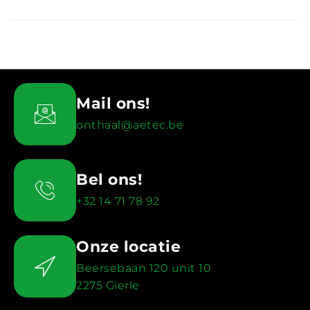
Mail ons!
onthaal@aetec.be
Bel ons!
+32 14 71 78 92
Onze locatie
Beersebaan 120 unit 10
2275 Gierle