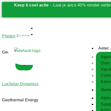
Keep it cool actie
– Laat je airco 40% minder verbr
Opwekken
Opslaan
Photon Fusion
Gebruiken
Beheren
Aetec 
Geothermal Energy
Besparen 2.0
Agen
Over
X
Vaca
Cont
Kenn
LuxSolar Dynamics
Merk
Alpha
Geothermal Energy
Sungr
BYD-b