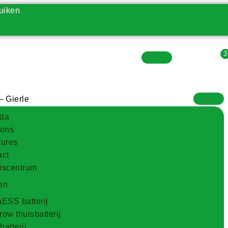
uiken
Vacatures
– Gierle
da
 ons
tures
act
iscentrum
en
ESS batterij
ow thuisbatterij
atterij