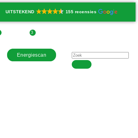
UITSTEKEND
155 recensies
3
3
| Contact
| Agenda
Energiescan