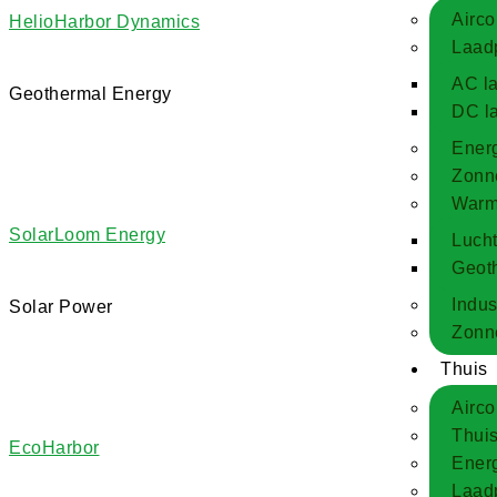
Airco
HelioHarbor Dynamics
Laadp
AC l
Geothermal Energy
DC l
Energ
Zonn
Warm
SolarLoom Energy
Luch
Geot
Indust
Solar Power
Zonne
Thuis
Airco
Thuis
EcoHarbor
Energ
Laad