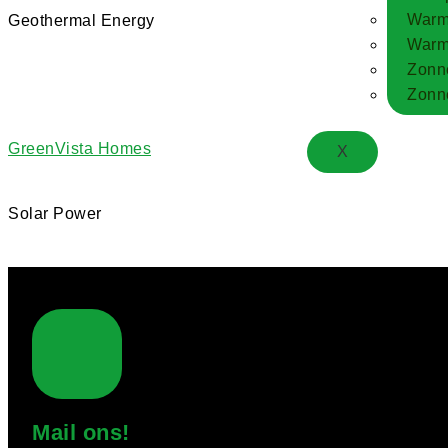
Warm
Geothermal Energy
Warm
Zonn
Zonne
GreenVista Homes
X
Solar Power
Mail ons!