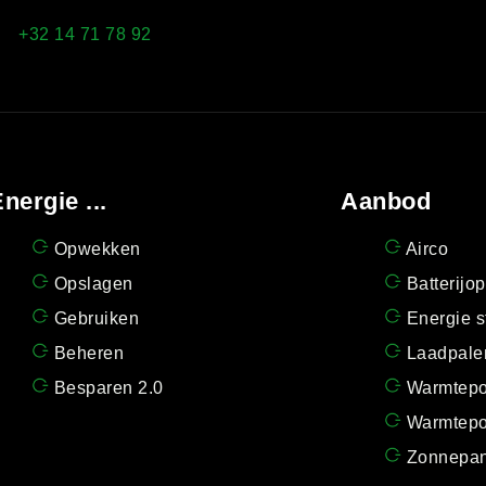
+32 14 71 78 92
nergie ...
Aanbod
Opwekken
Airco
Opslagen
Batterijo
Gebruiken
Energie s
Beheren
Laadpale
Besparen 2.0
Warmtep
Warmtepo
Zonnepan