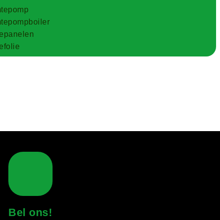
tepomp
tepompboiler
epanelen
folie
Bel ons!