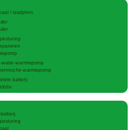
aal / laadplein
ader
ader
iesturing
epanelen
tepomp
t-water-warmtepomp
hermische-warmtepomp
riële batterij
folie
batterij
iesturing
paal