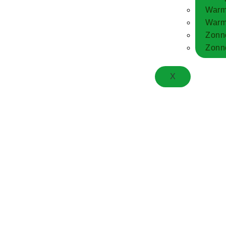
Warm
Warm
Zonn
Zonne
X