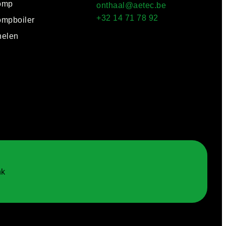
omp
onthaal@aetec.be
+32 14 71 78 92
mpboiler
elen
nk