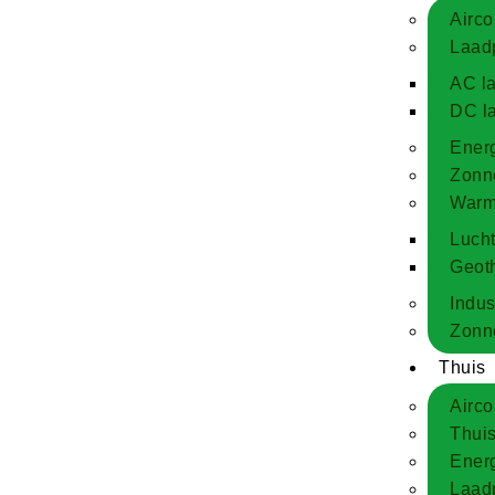
Airco
Laadp
AC l
DC l
Energ
Zonn
Warm
Luch
Geot
Indust
Zonne
Thuis
Airco
Thuis
Energ
Laad