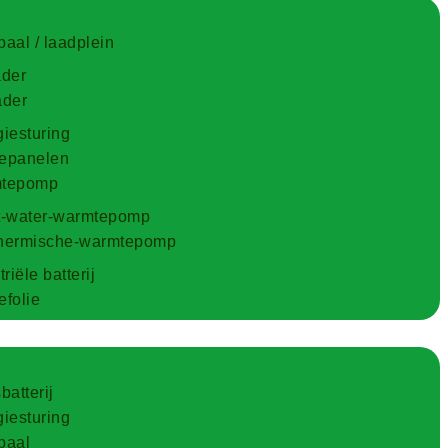
aal / laadplein
ader
ader
iesturing
epanelen
tepomp
t-water-warmtepomp
hermische-warmtepomp
riële batterij
folie
batterij
iesturing
paal