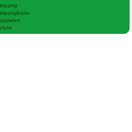
tepomp
tepompboiler
epanelen
folie