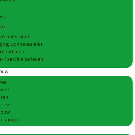
s
ws
ice
ice aanvragen
iging zonnepanelen
rhoud airco
- / service tarieven
ouw
vee
mvee
eren
telers
bouw
enshouder