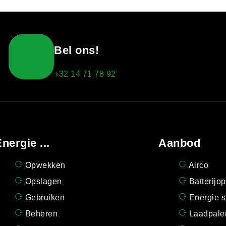
Bel ons!
+32 14 71 78 92
nergie ...
Aanbod
Opwekken
Airco
Opslagen
Batterijo
Gebruiken
Energie s
Beheren
Laadpale