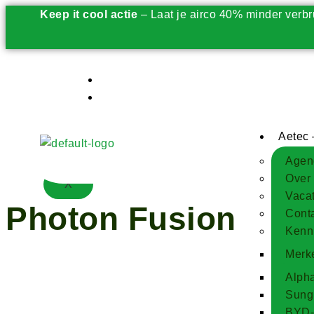
Keep it cool actie
– Laat je airco 40% minder verbr
Opwekken
Opslaan
Gebruiken
Beheren
Aetec 
Besparen 2.0
Agen
Over
X
Vaca
Photon Fusion
Cont
Kenn
Merk
Alpha
Sungr
BYD-b