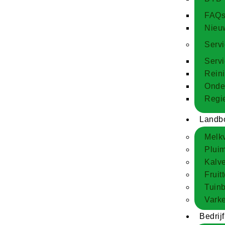
FAQ
Nieu
Serv
Serv
Rein
Onde
Regie
Landb
Melk
Plui
Kalv
Fruit
Tuin
Vark
Bedrijf