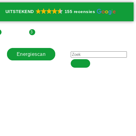
UITSTEKEND
155 recensies
3
3
| Contact
| Agenda
Energiescan