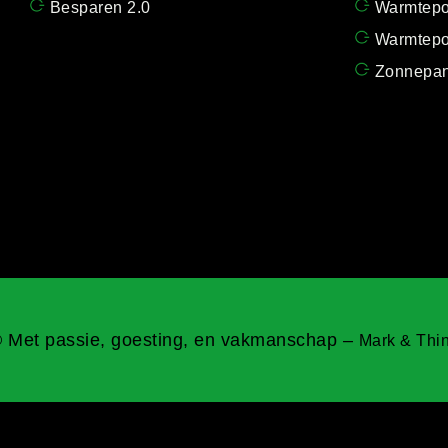
Besparen 2.0
Warmtep
Warmtepo
Zonnepan
 Met passie, goesting, en vakmanschap –
Mark & Thi