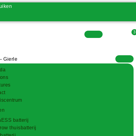
uiken
Vacatures
– Gierle
da
 ons
tures
act
iscentrum
en
ESS batterij
ow thuisbatterij
atterij