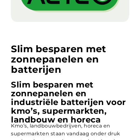
S
l
i
m
b
e
s
p
a
r
e
n
m
e
t
z
o
n
n
e
p
a
n
e
l
e
n
e
n
b
a
t
t
e
r
i
j
e
n
Slim besparen met
zonnepanelen en
industriële batterijen voor
kmo’s, supermarkten,
landbouw en horeca
Kmo’s, landbouwbedrijven, horeca en
supermarkten staan vandaag onder druk