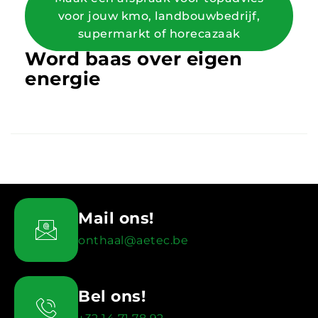
voor jouw kmo, landbouwbedrijf,
supermarkt of horecazaak
Word baas over eigen
energie
Mail ons!
onthaal@aetec.be
Bel ons!