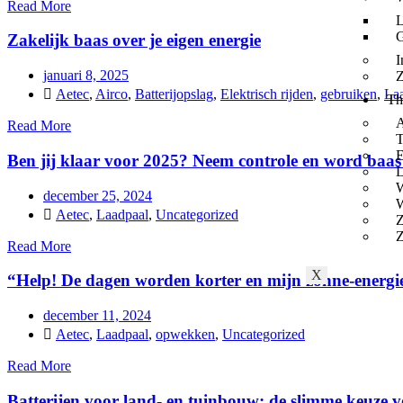
Read More
L
G
Zakelijk baas over je eigen energie
I
januari 8, 2025
Z
Aetec
,
Airco
,
Batterijopslag
,
Elektrisch rijden
,
gebruiken
,
La
Th
A
Read More
T
E
Ben jij klaar voor 2025? Neem controle en word baas 
L
december 25, 2024
W
Aetec
,
Laadpaal
,
Uncategorized
Z
Z
Read More
X
“Help! De dagen worden korter en mijn zonne-energie 
december 11, 2024
Aetec
,
Laadpaal
,
opwekken
,
Uncategorized
Read More
Batterijen voor land- en tuinbouw: de slimme keuze 