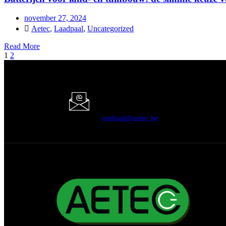
november 27, 2024
Aetec
,
Laadpaal
,
Uncategorized
Read More
1
2
Mail ons!
onthaal@aetec.be