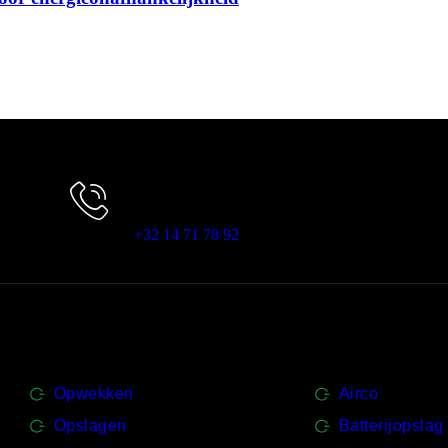
Bel ons!
+32 14 71 78 92
Energie ...
Aanbod
Opwekken
Airco
Opslagen
Batterijopslag