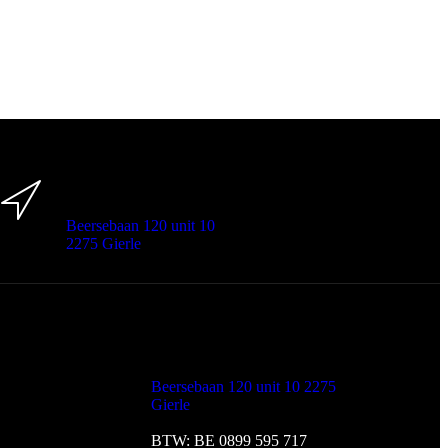
Onze locatie
Beersebaan 120 unit 10
2275 Gierle
Contact
Beersebaan 120 unit 10 2275
Gierle
BTW: BE 0899 595 717