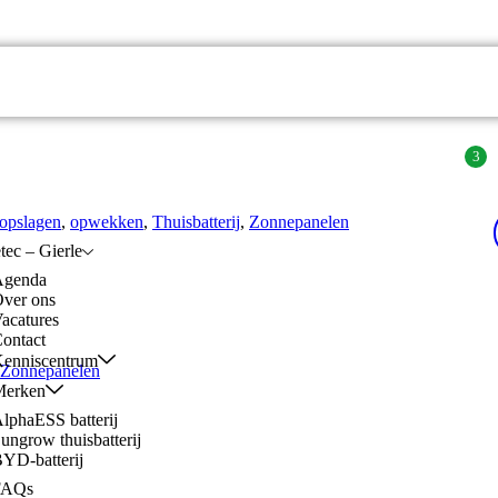
3
Vacatures
opslagen
,
opwekken
,
Thuisbatterij
,
Zonnepanelen
tec – Gierle
Agenda
ver ons
acatures
ontact
enniscentrum
Zonnepanelen
Merken
lphaESS batterij
ungrow thuisbatterij
YD-batterij
FAQs