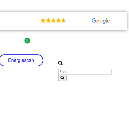
UITSTEKEND
155 recensies
3
| Contact
| Agenda
Energiescan