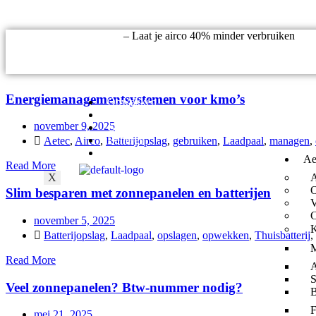
Keep it cool actie
– Laat je airco 40% minder verbruiken
Energiemanagementsystemen voor kmo’s
Opwekken
Opslaan
november 9, 2025
Gebruiken
Beheren
Aetec
,
Airco
,
Batterijopslag
,
gebruiken
,
Laadpaal
,
managen
,
Besparen 2.0
Ae
Read More
X
O
Slim besparen met zonnepanelen en batterijen
V
C
november 5, 2025
K
Batterijopslag
,
Laadpaal
,
opslagen
,
opwekken
,
Thuisbatterij
,
Read More
A
S
Veel zonnepanelen? Btw-nummer nodig?
B
mei 21, 2025