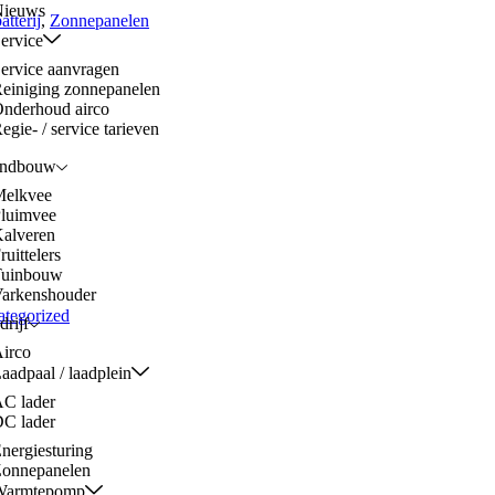
Nieuws
atterij
,
Zonnepanelen
ervice
ervice aanvragen
einiging zonnepanelen
nderhoud airco
egie- / service tarieven
ndbouw
elkvee
luimvee
alveren
ruittelers
Tuinbouw
arkenshouder
tegorized
drijf
irco
aadpaal / laadplein
C lader
C lader
nergiesturing
onnepanelen
Warmtepomp