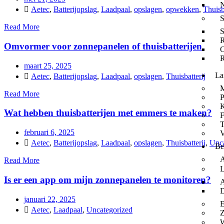
Aetec
,
Batterijopslag
,
Laadpaal
,
opslagen
,
opwekken
,
Thuisb
S
Read More
S
R
Omvormer voor zonnepanelen of thuisbatterijen
O
R
maart 25, 2025
La
Aetec
,
Batterijopslag
,
Laadpaal
,
opslagen
,
Thuisbatterij
M
Read More
P
K
Wat hebben thuisbatterijen met emmers te maken?
F
februari 6, 2025
V
Aetec
,
Batterijopslag
,
Laadpaal
,
opslagen
,
Thuisbatterij
,
Unca
Be
A
Read More
L
Is er een app om mijn zonnepanelen te monitoren?
A
D
januari 22, 2025
E
Aetec
,
Laadpaal
,
Uncategorized
Z