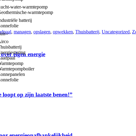
ucht-water-warmtepomp
eothermische-warmtepomp
ndustriële batterij
onnefolie
adpaal
,
managen
,
opslagen
,
opwekken
,
Thuisbatterij
,
Uncategorized
,
Z
uis
irco
huisbatterij
nergiesturing
over eigen energie
aadpaal
Warmtepomp
armtepompboiler
onnepanelen
onnefolie
loopt op zijn laatste benen!”
voor energieonafhankelijkheid