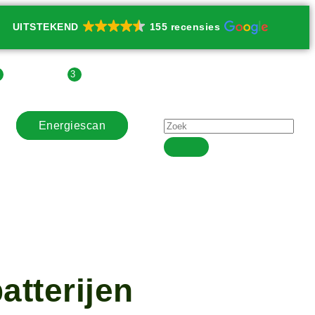
UITSTEKEND
155 recensies
3
3
| Contact
| Agenda
Energiescan
tterijen