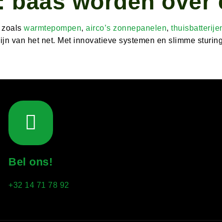
c: baas worden over
 zoals
warmtepompen
,
airco’s
zonnepanelen
,
thuisbatterije
ijn van het net. Met innovatieve systemen en slimme sturin
Bel ons!
+32 14 71 78 92