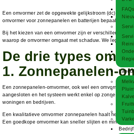
FAQ
Een omvormer zet de opgewekte gelijkstroom (dc) van zonn
Nieu
omvormer voor zonnepanelen en batterijen bepaalt het ren
Serv
Bij het kiezen van een omvormer zijn er verschillende fa
Serv
waarop de omvormer omgaat met schaduw. We leggen de ver
Rein
De drie types omv
Onde
Regie
1. Zonnepanelen-o
Landb
Melk
Een zonnepanelen-omvormer, ook wel een omvormer zonn
Plui
aangesloten en het systeem werkt enkel op zonne-energie. D
Kalv
woningen en bedrijven.
Fruit
Tuin
Een kwalitatieve omvormer zonnepanelen haalt het maximal
Vark
Een goedkope omvormer kan sneller slijten en minder effic
Bedrijf