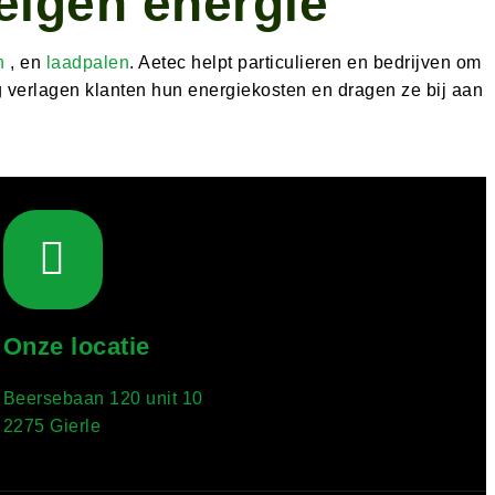
 eigen energie
n
, en
laadpalen
. Aetec helpt particulieren en bedrijven om
g verlagen klanten hun energiekosten en dragen ze bij aan
Onze locatie
Beersebaan 120 unit 10
2275 Gierle