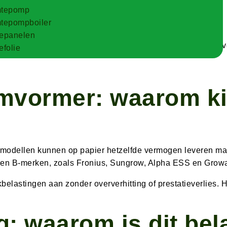
tepomp
tepompboiler
epanelen
l de energie optimaal benutten en zorgen voor een lange le
folie
omvormer: waarom ki
re modellen kunnen op papier hetzelfde vermogen leveren 
A- en B-merken, zoals Fronius, Sungrow, Alpha ESS en Growa
stingen aan zonder oververhitting of prestatieverlies. Hier
: waarom is dit bel