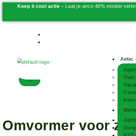
Keep it cool actie
– Laat je airco 40% minder verbr
Opwekken
Opslaan
Gebruiken
Beheren
Aetec 
Besparen 2.0
Agen
Over
X
Vaca
Cont
Kenn
Merk
Omvormer voor zonn
Alpha
Sungr
BYD-b