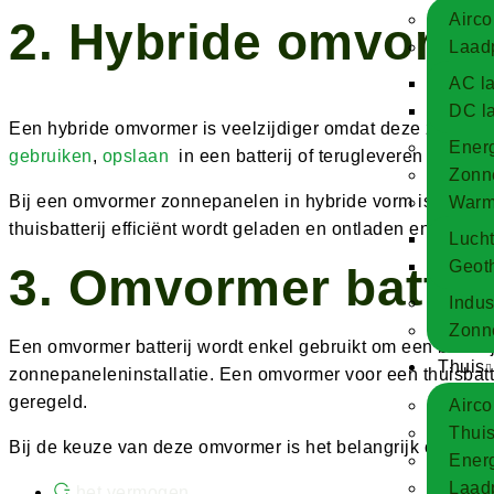
Airco
2. Hybride omvorm
Laadp
AC l
DC l
Een hybride omvormer is veelzijdiger omdat deze zowel z
Energ
gebruiken
,
opslaan
in een batterij of terugleveren aan het
Zonn
Bij een omvormer zonnepanelen in hybride vorm is het bela
Warm
thuisbatterij efficiënt wordt geladen en ontladen en dat v
Luch
Geot
3. Omvormer batteri
Indust
Zonne
Een omvormer batterij wordt enkel gebruikt om een batterij 
Thuis
zonnepaneleninstallatie. Een omvormer voor een thuisbatt
geregeld.
Airco
Thuis
Bij de keuze van deze omvormer is het belangrijk om te ki
Energ
Laad
het vermogen