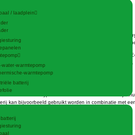
ers
aal / laadplein
ader
ader
onnepanelen als een thuisbatterij kan aansturen. Met een 
iesturing
 elektriciteitsnet. Dit maakt een hybride omvormer ideaal v
epanelen
ngrijk om te kijken naar de sturing en het batterijbeheer.
tepomp
erlengt de levensduur van zowel de batterij als de omvormer.
t-water-warmtepomp
hermische-warmtepomp
j
riële batterij
folie
aan te sturen. Dit type omvormer is ideaal voor wie zijn thui
erij kan bijvoorbeeld gebruikt worden in combinatie met ee
batterij
jken naar:
iesturing
paal