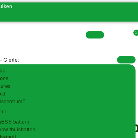
uiken
Vacatures
– Gierle
da
 ons
tures
act
iscentrum
en
epanelen of thuisba
ESS batterij
ow thuisbatterij
atterij