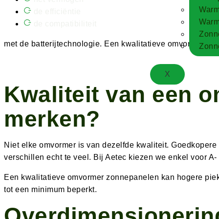
Warm
de efficiëntie
Warm
de compatibiliteit
Zonn
met de batterijtechnologie. Een kwalitatieve omvormer za
Zonne
X
Kwaliteit van een 
merken?
Niet elke omvormer is van dezelfde kwaliteit. Goedkope
verschillen echt te veel. Bij Aetec kiezen we enkel voor 
Een kwalitatieve omvormer zonnepanelen kan hogere piekbela
tot een minimum beperkt.
Overdimensionering