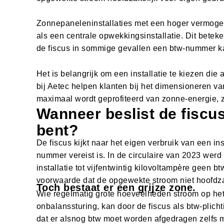
Zonnepaneleninstallaties met een hoger vermog
als een centrale opwekkingsinstallatie. Dit beteke
de fiscus in sommige gevallen een btw-nummer k
Het is belangrijk om een installatie te kiezen die 
bij Aetec helpen klanten bij het dimensioneren va
maximaal wordt geprofiteerd van zonne-energie, z
Wanneer beslist de fiscus 
bent?
De fiscus kijkt naar het eigen verbruik van een ins
nummer vereist is. In de circulaire van 2023 werd
installatie tot vijfentwintig kilovoltampère geen
voorwaarde dat de opgewekte stroom niet hoofdzak
Toch bestaat er een grijze zone.
Wie regelmatig grote hoeveelheden stroom op het
onbalanssturing, kan door de fiscus als btw-plic
dat er alsnog btw moet worden afgedragen zelfs me