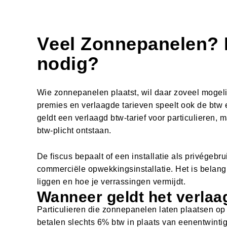
V
e
e
l
Z
o
n
n
e
p
a
n
e
l
e
n
?
n
o
d
i
g
?
Wie zonnepanelen plaatst, wil daar zoveel mogelij
premies en verlaagde tarieven speelt ook de btw e
geldt een verlaagd btw-tarief voor particulieren, m
btw-plicht ontstaan.
De fiscus bepaalt of een installatie als privégeb
commerciële opwekkingsinstallatie. Het is belang
liggen en hoe je verrassingen vermijdt.
Wanneer geldt het verlaag
Particulieren die zonnepanelen laten plaatsen op
betalen slechts 6% btw in plaats van eenentwintig 