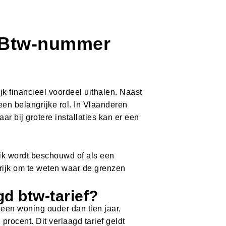
B
t
w
-
n
u
m
m
e
r
k financieel voordeel uithalen. Naast
en belangrijke rol. In Vlaanderen
aar bij grotere installaties kan er een
ruik wordt beschouwd of als een
rijk om te weten waar de grenzen
d btw-tarief?
 een woning ouder dan tien jaar,
procent. Dit verlaagd tarief geldt