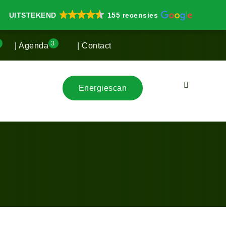
UITSTEKEND
155 recensies
3
3
| Agenda
| Contact
Energiescan