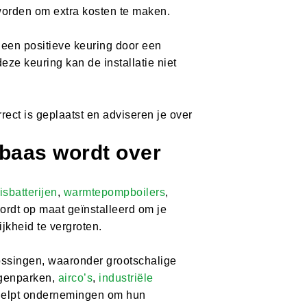
 worden om extra kosten te maken.
 een positieve keuring door een
ze keuring kan de installatie niet
rrect is geplaatst en adviseren je over
 baas wordt over
isbatterijen
,
warmtepompboilers
,
ordt op maat geïnstalleerd om je
jkheid te vergroten.
ossingen, waaronder grootschalige
genparken,
airco’s
,
industriële
 helpt ondernemingen om hun