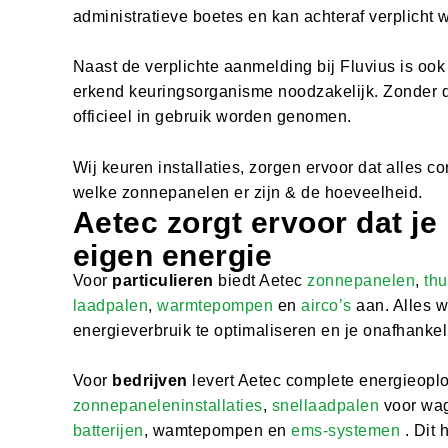
administratieve boetes en kan achteraf verplicht
Naast de verplichte aanmelding bij Fluvius is ook
erkend keuringsorganisme noodzakelijk. Zonder de
officieel in gebruik worden genomen.
Wij keuren installaties, zorgen ervoor dat alles co
welke zonnepanelen er zijn & de hoeveelheid.
Aetec zorgt ervoor dat je
eigen energie
Voor
particulieren
biedt Aetec
zonnepanelen
,
thu
laadpalen
,
warmtepompen
en
airco’s
aan. Alles w
energieverbruik te optimaliseren en je onafhankeli
Voor
bedrijven
levert Aetec complete energieopl
zonnepaneleninstallaties
,
snellaadpalen
voor wa
batterijen
, wamtepompen en
ems-systemen
. Dit