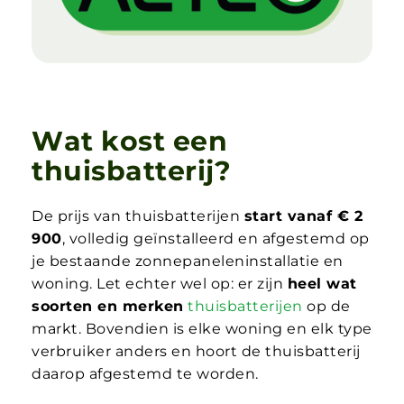
W
a
t
k
o
s
t
e
e
n
t
h
u
i
s
b
a
t
t
e
r
i
j
?
De prijs van thuisbatterijen
start vanaf € 2
900
, volledig geïnstalleerd en afgestemd op
je bestaande zonnepaneleninstallatie en
woning. Let echter wel op: er zijn
heel wat
soorten en merken
thuisbatterijen
op de
markt. Bovendien is elke woning en elk type
verbruiker anders en hoort de thuisbatterij
daarop afgestemd te worden.