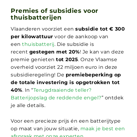
Premies of subsidies voor
thuisbatterijen
Vlaanderen voorziet een
subsidie tot
€ 300
per kilowattuur
voor de aankoop van
een
thuisbatterij
. Die subsidie is
recent
gestegen met 20%
! Je kan van deze
premie genieten
tot 2025
. Onze Vlaamse
overheid voorziet 22 miljoen euro in deze
subsidieregeling! De
premiebeperking op
de totale investering is opgetrokken tot
40%
. In “
Terugdraaiende teller?
Batterijopslag de reddende engel?
” ontdek
je alle details.
Voor een precieze prijs én een batterijtype
op maat van jouw situatie,
maak je best een
afspraak met onze experten
.