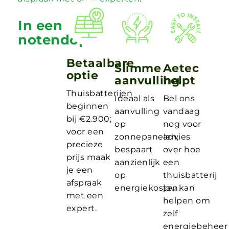
In een
notendop
Betaalbare
Slimme
Aetec
optie
aanvulling
helpt
Thuisbatterijen
Ideaal als
Bel ons
beginnen
aanvulling
vandaag
bij €2.900;
op
nog voor
voor een
zonnepanelen,
advies
precieze
bespaart
over hoe
prijs maak
aanzienlijk
een
je een
op
thuisbatterij
afspraak
energiekosten.
jou kan
met een
helpen om
expert.
zelf
energiebeheer