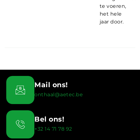
te voeren,
het hele
jaar door.
Mail ons!
onthaal@aetec.be
Bel ons!
+32 14 71 78 92