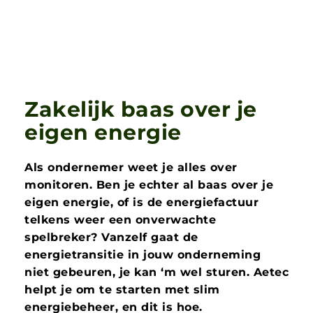
Z
a
k
e
l
i
j
k
b
a
a
s
o
v
e
r
j
e
e
i
g
e
n
e
n
e
r
g
i
e
Als ondernemer weet je alles over
monitoren. Ben je echter al baas over je
eigen energie, of is de energiefactuur
telkens weer een onverwachte
spelbreker? Vanzelf gaat de
energietransitie in jouw onderneming
niet gebeuren, je kan ‘m wel sturen. Aetec
helpt je om te starten met slim
energiebeheer, en dit is hoe.