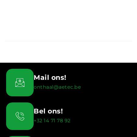
Mail ons!
onthaal@aetec.be
Bel ons!
+32 14 71 78 92