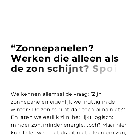
“
Z
o
n
n
e
p
a
n
e
l
e
n
?
W
e
r
k
e
n
d
i
e
a
l
l
e
e
n
a
l
s
d
e
z
o
n
s
c
h
i
j
n
t
?
S
p
o
i
l
e
r
:
N
o
p
We kennen allemaal de vraag: “Zijn
zonnepanelen eigenlijk wel nuttig in de
winter? De zon schijnt dan toch bijna niet?”
En laten we eerlijk zijn, het lijkt logisch:
minder zon, minder energie, toch? Maar hier
komt de twist: het draait niet alleen om zon,